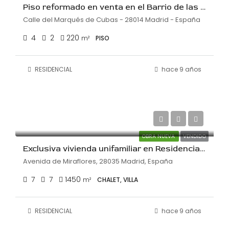
Piso reformado en venta en el Barrio de las Letras
Calle del Marqués de Cubas - 28014 Madrid - España
4
2
220
m²
PISO
RESIDENCIAL
hace 9 años
€4,900,000
€3,380/m²
OBRA NUEVA
VENDIDO
Exclusiva vivienda unifamiliar en Residencial Puerta de Hierro
Avenida de Miraflores, 28035 Madrid, España
7
7
1450
m²
CHALET, VILLA
RESIDENCIAL
hace 9 años