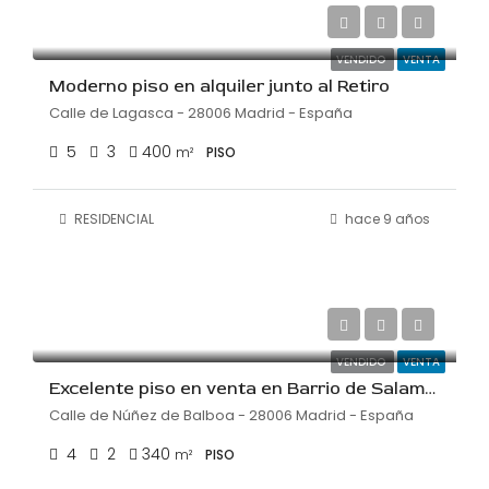
€22/m²
VENDIDO
VENTA
Moderno piso en alquiler junto al Retiro
Calle de Lagasca - 28006 Madrid - España
5
3
400
m²
PISO
RESIDENCIAL
hace 9 años
€1,750,000
€5,147/m²
VENDIDO
VENTA
Excelente piso en venta en Barrio de Salamanca
Calle de Núñez de Balboa - 28006 Madrid - España
4
2
340
m²
PISO