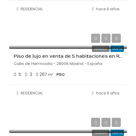
RESIDENCIAL
hace 9 años
€2,150,000
€8,053/m²
VENDIDO
VENTA
Piso de lujo en venta de 5 habitaciones en Recoletos
Calle de Hermosilla - 28006 Madrid - España
5
3
267
m²
PISO
RESIDENCIAL
hace 9 años
€2,800,000
€12,727/m²
VENDIDO
VENTA