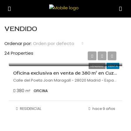
VENDIDO
Ordenar por:
Orden por defecto
€3,100,000
24 Properties
€8,158/m²
VENDIDO
VENTA
Oficina exclusiva en venta de 380 m² en Cuzco
Calle del Poeta Joan Maragall - 28020 Madrid - España
380
m²
OFICINA
RESIDENCIAL
hace 9 años
€8,500