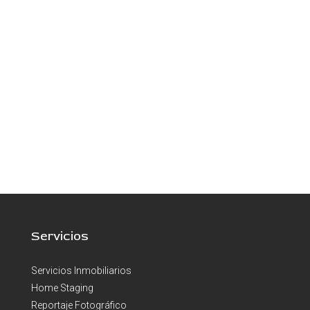
Te asesoramos y ayudamos en todas las gestiones
de Compra-Venta
Servicios
Servicios Inmobiliarios
Home Staging
Reportaje Fotográfico